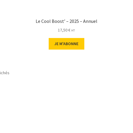
Le Cool Boost’ – 2025 – Annuel
17,50
€
HT
JE M'ABONNE
fichés