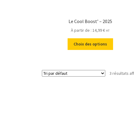
Le Cool Boost’ – 2025
À partir de :
14,99
€
HT
Choix des options
3 résultats af