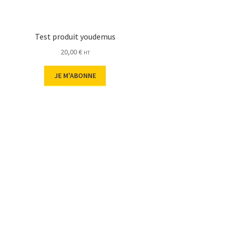
Test produit youdemus
20,00
€
HT
JE M'ABONNE